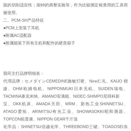
面的切削适应性；闹钟的调整实验等，作为比较测定检查用的工具而
被使用。
二、PCM-SH产品特征
●PCM上安装了耳机
●附属AC适配器
●附属能装下所有主机和配件的硬质箱子
我司主打品牌明细表：
代理品牌：セメダインCEMEDINE施敏打硬、Nirei仁礼、KAIJO 楷
捷、OHM欧姆电机、
NIPPONMUKI日本无机、SUIDEN瑞电、
TACMINA泰克米纳、AMANO安满能、NIDEC-SHIMPO尼得科新
宝、OKK机床、AMADA天田、MRM、新热工业SHINNETSU、
ATAGO爱拓、ARIMITSU有光工业、
SHOWASOKKI昭和测器、
TOPCON拓普康、NIPPON GEAR千斤顶
化学品：SHINETSU信越化学、THREEBOND三键、TOAGOSEI东