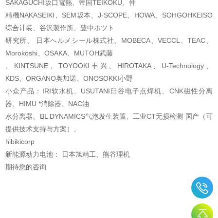
SAKAGUCHI坂口電熱、帝国TEIKOKU、仲
精機NAKASEIKI、SEM坂本、J-SCOPE、HOWA、SOHGOHKEISO
综合计装、谷沢製作所、豊中ホツト
研究所、 日本へルメシール株式社、MOBECA、VECCL、TEAC、
Morokoshi、OSAKA、MUTOH武藤
、KINTSUNE、TOYOOKI丰兴、HIROTAKA、U-Technology、
KDS、ORGANO奥加诺、ONOSOKKI小野
小众产品：IRI软水机、USUTANI臼谷电子点焊机、CNK磁性分离
器、HIMU *消除器、NAC油
水分离器、BL DYNAMICS气泡发生装置、工业CT无损检测 国产（可
提供技术支持与方案）、
hibikicorp
新能源动力电池： 日本旭精工、熊谷理机
期待您的咨询