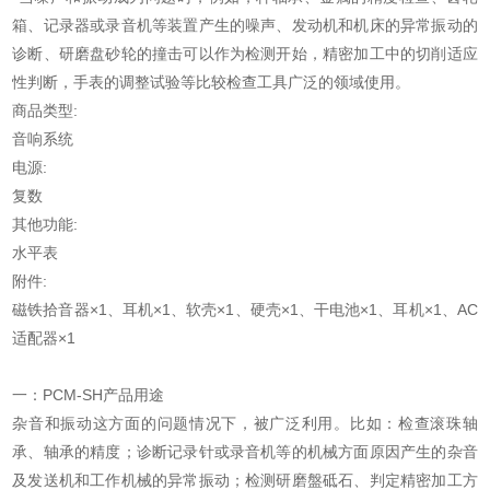
箱、记录器或录音机等装置产生的噪声、发动机和机床的异常振动的
诊断、研磨盘砂轮的撞击可以作为检测开始，精密加工中的切削适应
性判断，手表的调整试验等比较检查工具广泛的领域使用。
商品类型:
音响系统
电源:
复数
其他功能:
水平表
附件:
磁铁拾音器×1、耳机×1、软壳×1、硬壳×1、干电池×1、耳机×1、AC
适配器×1
一：PCM-SH产品用途
杂音和振动这方面的问题情况下，被广泛利用。比如：检查滚珠轴
承、轴承的精度；诊断记录针或录音机等的机械方面原因产生的杂音
及发送机和工作机械的异常振动；检测研磨盤砥石、判定精密加工方