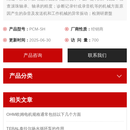
查滚珠轴承、轴承的精度；诊断记录针或录音机等的机械方面原
因产生的杂音及发送机和工作机械的异常振动；检测研磨盤
砥石、判定精密加工方面的切削适应性；闹钟的调整实验等，作
为比较测定检查用的工具而被使用
产品型号：
PCM-SH
厂商性质：
经销商
更新时间：
2025-06-30
访 问 量：
700
产品咨询
联系我们
产品分类
相关文章
OHM欧姆电机规格通常包括以下几个方面
TERAL泰拉尔扬水循环泵的作用