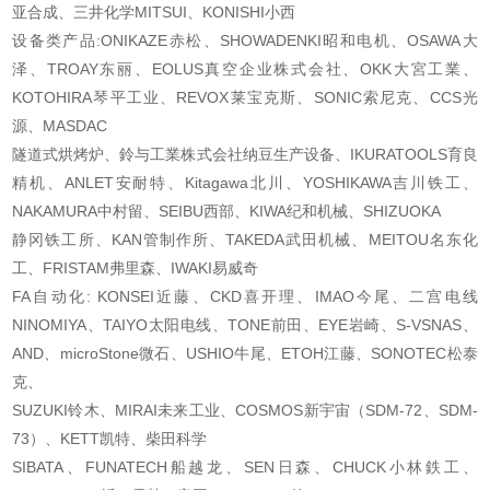
亚合成、三井化学MITSUI、KONISHI
小西
设备类产品:ONIKAZE赤松、SHOWADENKI昭和电机、OSAWA大
泽、TROAY东丽、EOLUS真空企业株
式会社、OKK大宮工業、
KOTOHIRA琴平工业、REVOX莱宝克斯、SONIC索尼克、CCS光
源、MASDAC
隧道式烘烤炉、鈴与工業株式会社纳豆生产设备、IKURATOOLS育良
精机、ANLET安耐特、
Kitagawa北川、YOSHIKAWA吉川铁工、
NAKAMURA中村留、SEIBU西部、KIWA纪和机械、SHIZUOKA
静冈铁工所、KAN管制作所、TAKEDA武田机械、MEITOU名东化
工、FRISTAM弗里森、IWAKI易威
奇
FA自动化: KONSEI近藤、CKD喜开理、IMAO今尾、二宫电线
NINOMIYA、TAIYO太阳电线、TONE前
田、EYE岩崎、S-VSNAS、
AND、microStone微石、USHIO牛尾、ETOH江藤、SONOTEC松泰
克、
SUZUKI铃木、MIRAI未来工业、COSMOS新宇宙（SDM-72、SDM-
73）、KETT凯特、柴田科学
SIBATA、FUNATECH船越龙、SEN日森、CHUCK小林鉄工、