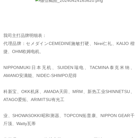
我司主打品牌明细表：
代理品牌：セメダインCEMEDINE施敏打硬、Nirei仁礼、KAIJO 楷
捷、OHM欧姆电机、
NIPPONMUKI日本无机、SUIDEN瑞电、TACMINA泰克米纳、
AMANO安满能、NIDEC-SHIMPO尼得
科新宝、OKK机床、AMADA天田、MRM、新热工业SHINNETSU、
ATAGO爱拓、ARIMITSU有光工
业、SHOWASOKKI昭和测器、TOPCON拓普康、NIPPON GEAR千
斤顶、Watty瓦蒂