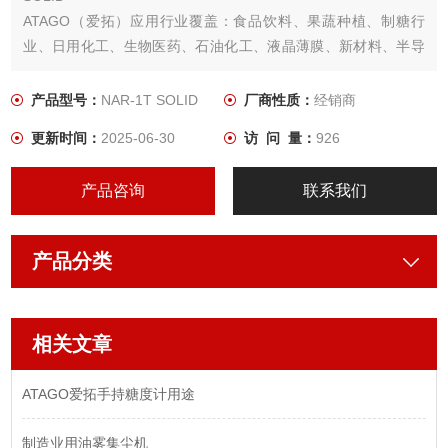
ATAGO（爱拓）应用行业覆盖：食品饮料、果蔬种植、制糖行
业、日用化工、生物医药、石油化工、液晶薄膜、新材料、半导
体、光伏光电、汽车制造、金属机械加工、质检机构、高校科研
等多种领域
产品型号：
NAR-1T SOLID
厂商性质：
经销商
更新时间：
2025-06-30
访 问 量：
926
产品咨询
联系我们
产品分类
相关文章
ATAGO爱拓手持糖度计用途
制造业用油雾集尘机