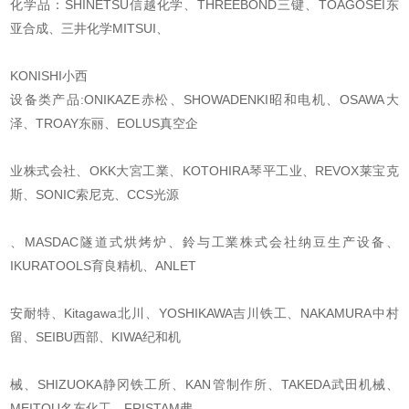
化学品：SHINETSU信越化学、THREEBOND三键、TOAGOSEI东
亚合成、三井化学MITSUI、
KONISHI小西
设备类产品:ONIKAZE赤松、SHOWADENKI昭和电机、OSAWA大
泽、TROAY东丽、EOLUS真空企
业株式会社、OKK大宮工業、KOTOHIRA琴平工业、REVOX莱宝克
斯、SONIC索尼克、CCS光源
、MASDAC隧道式烘烤炉、鈴与工業株式会社纳豆生产设备、
IKURATOOLS育良精机、ANLET
安耐特、Kitagawa北川、YOSHIKAWA吉川铁工、NAKAMURA中村
留、SEIBU西部、KIWA纪和机
械、SHIZUOKA静冈铁工所、KAN管制作所、TAKEDA武田机械、
MEITOU名东化工、FRISTAM弗