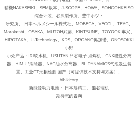
精機NAKASEIKI、SEM坂本、J-SCOPE、HOWA、SOHGOHKEISO
综合计装、谷沢製作所、豊中ホツト
研究所、 日本へルメシール株式社、MOBECA、VECCL、TEAC、
Morokoshi、OSAKA、MUTOH武藤
、KINTSUNE、TOYOOKI丰兴、
HIROTAKA、U-Technology、KDS、ORGANO奥加诺、ONOSOKKI
小野
小众产品：IRI软水机、USUTANI臼谷电子 点焊机、CNK磁性分离
器、HIMU *消除器、NAC油
水分离器、BL DYNAMICS气泡发生装
置、工业CT无损检测 国产（可提供技术支持与方案）、
hibikicorp
新能源动力电池： 日本旭精工、 熊谷理机
期待您的咨询