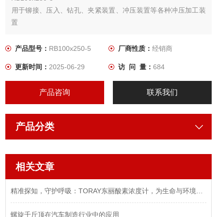
​用于铆接、压入、钻孔、夹紧装置、冲压装置等各种冲压加工装
置
产品型号：
RB100x250-5
厂商性质：
经销商
更新时间：
2025-06-29
访 问 量：
684
产品咨询
联系我们
产品分类
相关文章
精准探知，守护呼吸：TORAY东丽酸素浓度计，为生命与环境注入安心
螺旋千斤顶在汽车制造行业中的应用