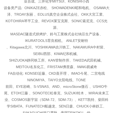
亚合成、三井化学MITSUI、KONISHI
小西
设备类产品: ONIKAZE赤松、 SHOWADENKI昭和电机、 OSAWA大
泽、TROAY东丽 、EOLUS真空企
业株式会社、OKK大宮工業、
KOTOHIRA琴平工业、REVOX莱宝克斯、SONIC索尼克、CCS光
源、
MASDAC隧道式烘烤炉、鈴与工業株式会社纳豆生产设备、
IKURATOOLS育良精机、 ANLET安耐特
、Kitagawa北川、YOSHIKAWA吉川铁工、NAKAMURA中村留、
SEIBU西部、KIWA纪和机械、
SHIZUOKA静冈铁工所、KAN管制作所、TAKEDA武田机械、
MEITOU名东化工、FRISTAM弗里森、
IWAKI易威奇
FA自动化: KONSEI近藤、CKD喜开理 、IMAO今尾、二宫电线
NINOMIYA、TAIYO太阳电线、TONE
前田、EYE岩崎、S-VSNAS、AND、microStone微石 、USHIO牛
尾、ETOH江藤 、SONOTEC松泰克
、SUZUKI铃木 、MIRAI未来工
业、COSMOS新宇宙（SDM-72、SDM-73）、KETT凯特、柴田科
学
SIBATA、FUNATECH船越龙、SEN日森、CHUCK小林鉄工、
SAKAGUCHI坂口電熱、帝国TEIKOKU、仲