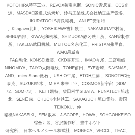
KOTOHIRA琴平工业、REVOX莱宝克斯、SONIC索尼克、CCS光
源、
MASDAC隧道式烘烤炉、鈴与工業株式会社纳豆生产设备、
IKURATOOLS育良精机、 ANLET安耐特
、Kitagawa北川、YOSHIKAWA吉川铁工、NAKAMURA中村留、
SEIBU西部、KIWA纪和机械、
SHIZUOKA静冈铁工所、KAN管制作
所、TAKEDA武田机械、MEITOU名东化工、FRISTAM弗里森、
IWAKI易威奇
FA自动化: KONSEI近藤、CKD喜开理 、IMAO今尾、二宫电线
NINOMIYA、TAIYO太阳电线、TONE
前田、EYE岩崎、S-VSNAS、
AND、microStone微石 、USHIO牛尾、ETOH江藤 、SONOTEC松
泰克
、SUZUKI铃木 、MIRAI未来工业、COSMOS新宇宙（SDM-
72、SDM-73）、KETT凯特、柴田科学
SIBATA、FUNATECH船越
龙、SEN日森、CHUCK小林鉄工、SAKAGUCHI坂口電熱、帝国
TEIKOKU、仲
精機NAKASEIKI、SEM坂本、J-SCOPE、HOWA、SOHGOHKEISO
综合计装、谷沢製作所、豊中ホツト
研究所、 日本へルメシール株式社、MOBECA、VECCL、TEAC、