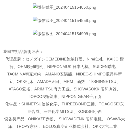
我司主打品牌明细表：
代理品牌：セメダインCEMEDINE施敏打硬、Nirei仁礼、KAIJO 楷
捷、OHM欧姆电机、
NIPPONMUKI日本无机、SUIDEN瑞电、
TACMINA泰克米纳、AMANO安满能、NIDEC-SHIMPO尼得科新
宝、OKK机床、AMADA天田、MRM、新热工业SHINNETSU、
ATAGO爱拓、ARIMITSU有光工业、
SHOWASOKKI昭和测器、
TOPCON拓普康、NIPPON GEAR千斤顶
化学品：SHINETSU信越化学、THREEBOND三键、TOAGOSEI东
亚合成、三井化学MITSUI、KONISHI
小西
设备类产品: ONIKAZE赤松、 SHOWADENKI昭和电机、 OSAWA大
泽、TROAY东丽 、EOLUS真空企
业株式会社、OKK大宮工業、