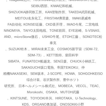
SEIBU西部、KIWA纪和机械、
SHIZUOKA静冈铁工所、KAN管制作所、TAKEDA武田机械、
MEITOU名东化工、FRISTAM弗里森、
IWAKI易威奇
FA自动化: KONSEI近藤、CKD喜开理 、IMAO今尾、二宫电线
NINOMIYA、TAIYO太阳电线、TONE
前田、EYE岩崎、S-VSNAS、
AND、microStone微石 、USHIO牛尾、ETOH江藤 、SONOTEC松
泰克
、SUZUKI铃木 、MIRAI未来工业、COSMOS新宇宙（SDM-72、
SDM-73）、KETT凯特、柴田科学
SIBATA、FUNATECH船越龙、SEN日森、CHUCK小林鉄工、
SAKAGUCHI坂口電熱、帝国TEIKOKU、仲
精機NAKASEIKI、SEM坂本、J-SCOPE、HOWA、SOHGOHKEISO
综合计装、谷沢製作所、豊中ホツト
研究所、 日本へルメシール株式社、MOBECA、VECCL、TEAC、
Morokoshi、OSAKA、MUTOH武藤
、KINTSUNE、TOYOOKI丰兴、HIROTAKA、U-Technology、
KDS、ORGANO奥加诺、ONOSOKKI小野