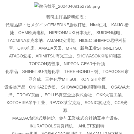
我司主打品牌明细表：
代理品牌：セメダインCEMEDINE施敏打硬、Nirei仁礼、KAIJO 楷
捷、OHM欧姆电机、
NIPPONMUKI日本无机、SUIDEN瑞电、
TACMINA泰克米纳、AMANO安满能、NIDEC-SHIMPO尼得科新
宝、OKK机床、AMADA天田、MRM、新热工业SHINNETSU、
ATAGO爱拓、ARIMITSU有光工业、
SHOWASOKKI昭和测器、
TOPCON拓普康、NIPPON GEAR千斤顶
化学品：SHINETSU信越化学、THREEBOND三键、TOAGOSEI东
亚合成、三井化学MITSUI、KONISHI
小西
设备类产品: ONIKAZE赤松、 SHOWADENKI昭和电机、 OSAWA大
泽、TROAY东丽 、EOLUS真空企
业株式会社、OKK大宮工業、
KOTOHIRA琴平工业、REVOX莱宝克斯、SONIC索尼克、CCS光
源、
MASDAC隧道式烘烤炉、鈴与工業株式会社纳豆生产设备、
IKURATOOLS育良精机、 ANLET安耐特
、Kitagawa北川、YOSHIKAWA吉川铁工、NAKAMURA中村留、