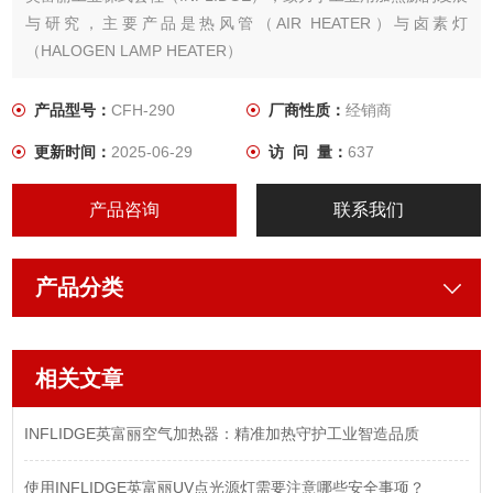
与研究，主要产品是热风管（AIR HEATER）与卤素灯
（HALOGEN LAMP HEATER）
超级热风管的用途很广：
可用于塑胶的溶接，加热；
产品型号：
CFH-290
厂商性质：
经销商
电子零件的各种干燥，焊接；
更新时间：
2025-06-29
访 问 量：
637
食品药品容器的封填，各种包装的密封；
产品咨询
联系我们
产品分类
相关文章
INFLIDGE英富丽空气加热器：精准加热守护工业智造品质
使用INFLIDGE英富丽UV点光源灯需要注意哪些安全事项？